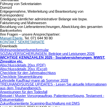
Führung von Sekretariaten
Domizil
Entgegennahme, Weiterleitung und Beantwortung von
Korrespondenz
Erledigung sämtlicher administrativer Belange wie bspw.
Fakturierung und Mahnwesen
Bezahlung von Lieferantenrechnungen, Abwicklung des gesamten
Bankverkehrs
Ihre Fragen – unsere Ansprechpartner:
Manuel Eberle
, Tel. 071 644 90 80
KONTAKT SEKRETARIATE
Downloads
Wohnungsbewerbungsformular
SOZIALVERSICHERUNGEN: Beiträge und Leistungen 2026
WICHTIGE KENNZAHLEN 2025 - Sozialversicherungen, MWST,
Zinssätze etc
.
Abschlussdetails 20xx (PDF)
Abschlussdetails 20xx (Excel)
Checkliste für den Jahresabschluss
Checkliste Steuererklärung
Lehrstelle Kauffrau/-mann ab Sommer 2028
TREUHAND|SUISSE UP/DATES - Lesen Sie aktuelle Informationen
aus dem Treuhandbereich.
Anweisungen für den Todesfall
Beispiel / Muster Vorsorgeauftrag, Patientenverfügung, Testament -
Dokumentation
Zukunftsorientierte Scanning-Buchhaltung mit DMS