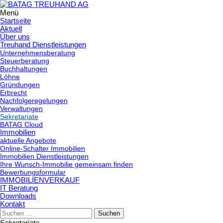
Menü
Springe
Startseite
zum
Aktuell
Über uns
Inhalt
Treuhand Dienstleistungen
Unternehmensberatung
Steuerberatung
Buchhaltungen
Löhne
Gründungen
Erbrecht
Nachfolgeregelungen
Verwaltungen
Sekretariate
BATAG Cloud
Immobilien
aktuelle Angebote
Online-Schalter Immobilien
Immobilien Dienstleistungen
Ihre Wunsch-Immobilie gemeinsam finden
Bewerbungsformular
IMMOBILIENVERKAUF
IT Beratung
Downloads
Kontakt
Suchen
nach:
Sekretariate