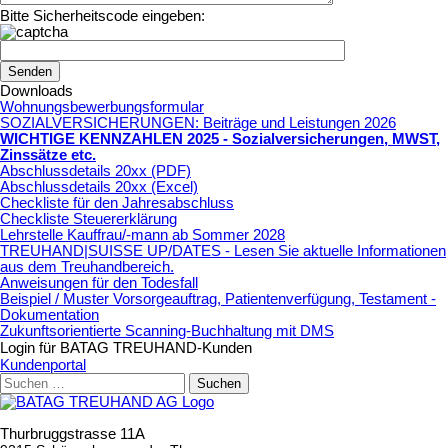
Bitte Sicherheitscode eingeben:
Downloads
Wohnungsbewerbungsformular
SOZIALVERSICHERUNGEN: Beiträge und Leistungen 2026
WICHTIGE KENNZAHLEN 2025 - Sozialversicherungen, MWST,
Zinssätze etc
.
Abschlussdetails 20xx (PDF)
Abschlussdetails 20xx (Excel)
Checkliste für den Jahresabschluss
Checkliste Steuererklärung
Lehrstelle Kauffrau/-mann ab Sommer 2028
TREUHAND|SUISSE UP/DATES - Lesen Sie aktuelle Informationen
aus dem Treuhandbereich.
Anweisungen für den Todesfall
Beispiel / Muster Vorsorgeauftrag, Patientenverfügung, Testament -
Dokumentation
Zukunftsorientierte Scanning-Buchhaltung mit DMS
Login für BATAG TREUHAND-Kunden
Kundenportal
Suchen
nach:
Thurbruggstrasse 11A