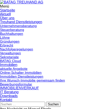
Menü
Springe
Startseite
zum
Aktuell
Über uns
Inhalt
Treuhand Dienstleistungen
Unternehmensberatung
Steuerberatung
Buchhaltungen
Löhne
Gründungen
Erbrecht
Nachfolgeregelungen
Verwaltungen
Sekretariate
BATAG Cloud
Immobilien
aktuelle Angebote
Online-Schalter Immobilien
Immobilien Dienstleistungen
Ihre Wunsch-Immobilie gemeinsam finden
Bewerbungsformular
IMMOBILIENVERKAUF
IT Beratung
Downloads
Kontakt
Suchen
nach:
Ihre Nachricht an Manuel Eberle