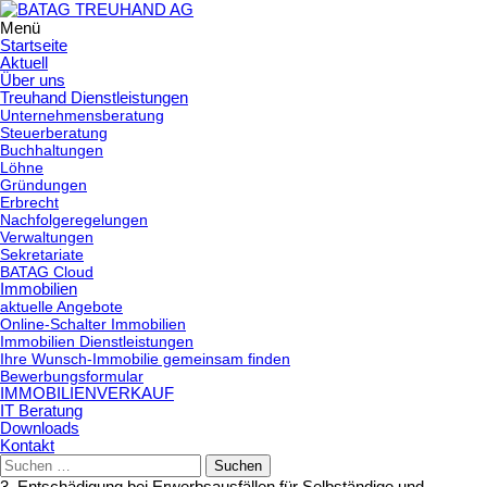
Menü
Springe
Startseite
zum
Aktuell
Über uns
Inhalt
Treuhand Dienstleistungen
Unternehmensberatung
Steuerberatung
Buchhaltungen
Löhne
Gründungen
Erbrecht
Nachfolgeregelungen
Verwaltungen
Sekretariate
BATAG Cloud
Immobilien
aktuelle Angebote
Online-Schalter Immobilien
Immobilien Dienstleistungen
Ihre Wunsch-Immobilie gemeinsam finden
Bewerbungsformular
IMMOBILIENVERKAUF
IT Beratung
Downloads
Kontakt
Suchen
nach:
3. Entschädigung bei Erwerbsausfällen für Selbständige und