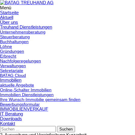
Menü
Springe
Startseite
zum
Aktuell
Über uns
Inhalt
Treuhand Dienstleistungen
Unternehmensberatung
Steuerberatung
Buchhaltungen
Löhne
Gründungen
Erbrecht
Nachfolgeregelungen
Verwaltungen
Sekretariate
BATAG Cloud
Immobilien
aktuelle Angebote
Online-Schalter Immobilien
Immobilien Dienstleistungen
Ihre Wunsch-Immobilie gemeinsam finden
Bewerbungsformular
IMMOBILIENVERKAUF
IT Beratung
Downloads
Kontakt
Suchen
nach:
2. Ausweitung und Vereinfachung Kurzarbeit