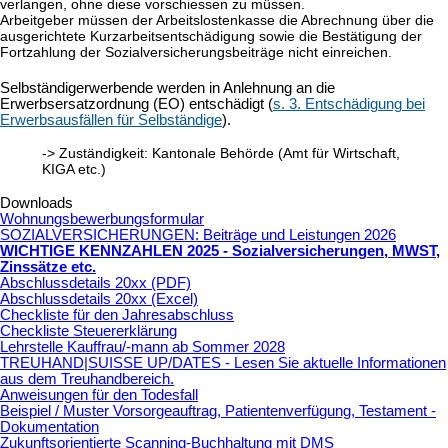
verlangen, ohne diese vorschiessen zu müssen.
Arbeitgeber müssen der Arbeitslostenkasse die Abrechnung über die
ausgerichtete Kurzarbeitsentschädigung sowie die Bestätigung der
Fortzahlung der Sozialversicherungsbeiträge nicht einreichen.
Selbständigerwerbende werden in Anlehnung an die
Erwerbsersatzordnung (EO) entschädigt (
s. 3. Entschädigung bei
Erwerbsausfällen für Selbständige
).
->
Zuständigkeit: Kantonale Behörde (Amt für Wirtschaft,
KIGA etc.)
Downloads
Wohnungsbewerbungsformular
SOZIALVERSICHERUNGEN: Beiträge und Leistungen 2026
WICHTIGE KENNZAHLEN 2025 - Sozialversicherungen, MWST,
Zinssätze etc
.
Abschlussdetails 20xx (PDF)
Abschlussdetails 20xx (Excel)
Checkliste für den Jahresabschluss
Checkliste Steuererklärung
Lehrstelle Kauffrau/-mann ab Sommer 2028
TREUHAND|SUISSE UP/DATES - Lesen Sie aktuelle Informationen
aus dem Treuhandbereich.
Anweisungen für den Todesfall
Beispiel / Muster Vorsorgeauftrag, Patientenverfügung, Testament -
Dokumentation
Zukunftsorientierte Scanning-Buchhaltung mit DMS